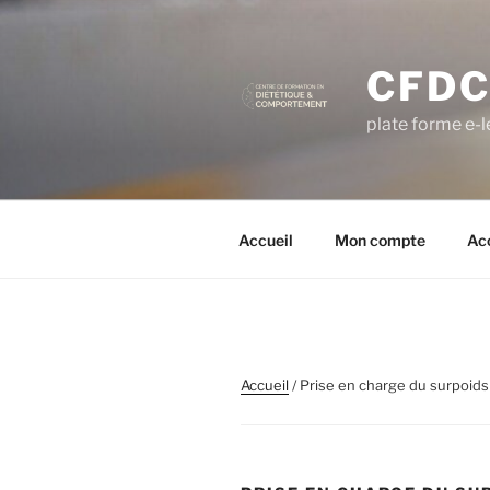
Aller
au
contenu
CFDC
principal
plate forme e-
Accueil
Mon compte
Ac
Accueil
/ Prise en charge du surpoids 