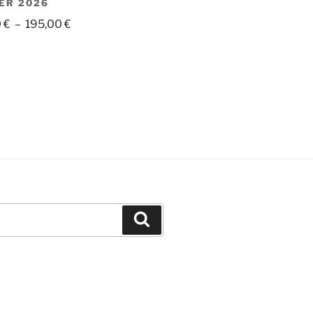
ER 2026
Plage
0
€
–
195,00
€
de
prix :
165,00 €
à
195,00 €
Recherche