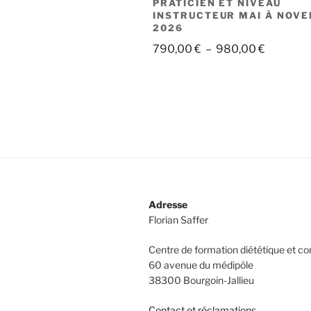
PRATICIEN ET NIVEAU
INSTRUCTEUR MAI À NOV
2026
Plage
790,00
€
–
980,00
€
de
prix :
790,00 
à
980,00 
Adresse
Florian Saffer
Centre de formation diététique et 
60 avenue du médipôle
38300 Bourgoin-Jallieu
Contact et réclamations