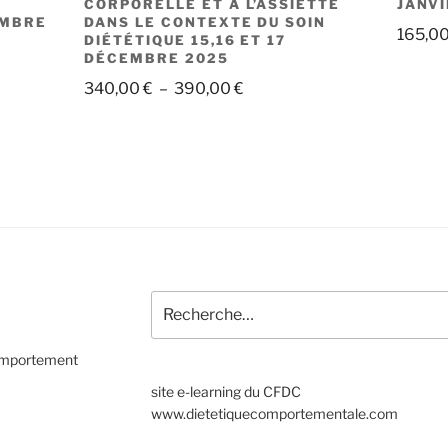
CORPORELLE ET À L’ASSIETTE
JANVI
EMBRE
DANS LE CONTEXTE DU SOIN
165,0
DIÉTÉTIQUE 15,16 ET 17
DÉCEMBRE 2025
Plage
340,00
€
–
390,00
€
de
prix :
€
340,00 €
à
€
390,00 €
Recherche
pour
:
comportement
site e-learning du CFDC
www.dietetiquecomportementale.com